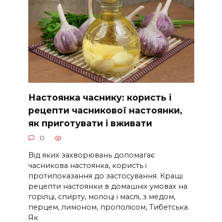
Настоянка часнику: користь і
рецепти часникової настоянки,
як приготувати і вживати
0
Від яких захворювань допомагає
часникова настоянка, користь і
протипоказання до застосування. Кращі
рецепти настоянки в домашніх умовах на
горілці, спирту, молоці і маслі, з медом,
перцем, лимоном, прополісом, Тибетська.
Як