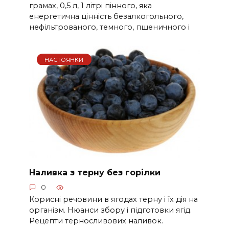
грамах, 0,5 л, 1 літрі пінного, яка
енергетична цінність безалкогольного,
нефільтрованого, темного, пшеничного і
НАСТОЯНКИ
Наливка з терну без горілки
0
Корисні речовини в ягодах терну і їх дія на
організм. Нюанси збору і підготовки ягід.
Рецепти терносливових наливок.