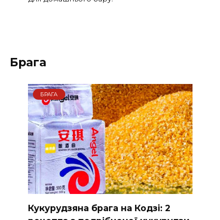
Брага
БРАГА
Кукурудзяна брага на Кодзі: 2