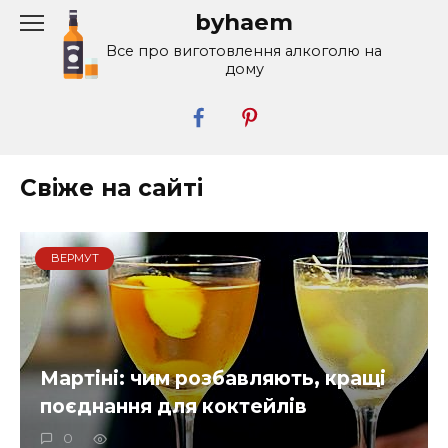
Перейти
byhaem
к
Все про виготовлення алкоголю на
содержанию
дому
Свіже на сайті
ВЕРМУТ
Мартіні: чим розбавляють, кращі
поєднання для коктейлів
0