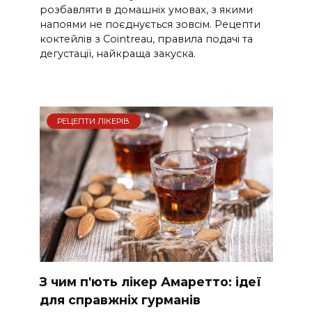
розбавляти в домашніх умовах, з якими
напоями не поєднується зовсім. Рецепти
коктейлів з Cointreau, правила подачі та
дегустації, найкраща закуска.
РЕЦЕПТИ ЛІКЕРІВ
З чим п'ють лікер Амаретто: ідеї
для справжніх гурманів