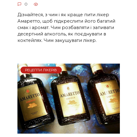
0
Дізнайтеся, з чим і як краще пити лікер
Амаретто, щоб підкреслити його багатий
смак і аромат. Чим розбавляти і запивати
десертний алкоголь, як поєднувати в
коктейлях. Чим закушувати лікер.
РЕЦЕПТИ ЛІКЕРІВ