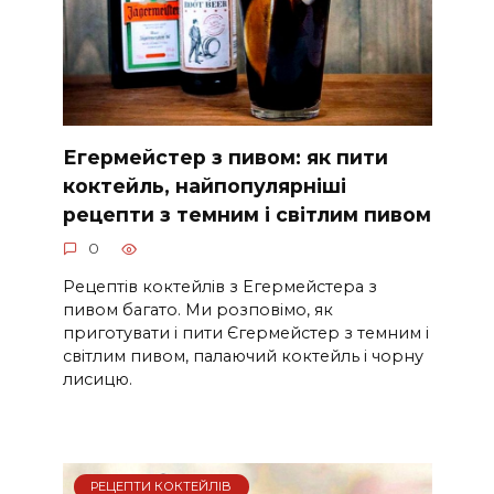
Егермейстер з пивом: як пити
коктейль, найпопулярніші
рецепти з темним і світлим пивом
0
Рецептів коктейлів з Егермейстера з
пивом багато. Ми розповімо, як
приготувати і пити Єгермейстер з темним і
світлим пивом, палаючий коктейль і чорну
лисицю.
РЕЦЕПТИ КОКТЕЙЛІВ