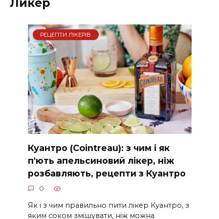
Ликер
РЕЦЕПТИ ЛІКЕРІВ
Куантро (Cointreau): з чим і як
п'ють апельсиновий лікер, ніж
розбавляють, рецепти з Куантро
0
Як і з чим правильно пити лікер Куантро, з
яким соком змішувати, ніж можна