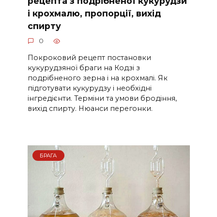
рецепта з подрібненої кукурудзи
і крохмалю, пропорції, вихід
спирту
0
Покроковий рецепт постановки
кукурудзяної браги на Кодзі з
подрібненого зерна і на крохмалі. Як
підготувати кукурудзу і необхідні
інгредієнти. Терміни та умови бродіння,
вихід спирту. Нюанси перегонки.
БРАГА