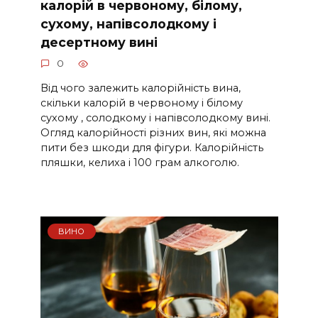
калорій в червоному, білому,
сухому, напівсолодкому і
десертному вині
0
Від чого залежить калорійність вина,
скільки калорій в червоному і білому
сухому , солодкому і напівсолодкому вині.
Огляд калорійності різних вин, які можна
пити без шкоди для фігури. Калорійність
пляшки, келиха і 100 грам алкоголю.
ВИНО