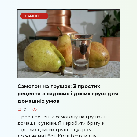
САМОГОН
Самогон на грушах: 3 простих
рецепта з садових і диких груш для
домашніх умов
0
Прості рецепти самогону на грушах в
домашніх умови. Як зробити брагу з
садових і диких груш, з цукром,
дріжджами і без. Кращі сорти для