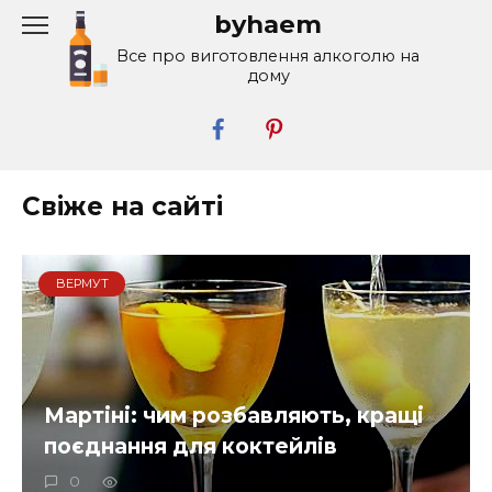
Перейти
byhaem
к
Все про виготовлення алкоголю на
содержанию
дому
Свіже на сайті
ВЕРМУТ
Мартіні: чим розбавляють, кращі
поєднання для коктейлів
0