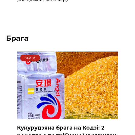
Брага
БРАГА
Кукурудзяна брага на Кодзі: 2