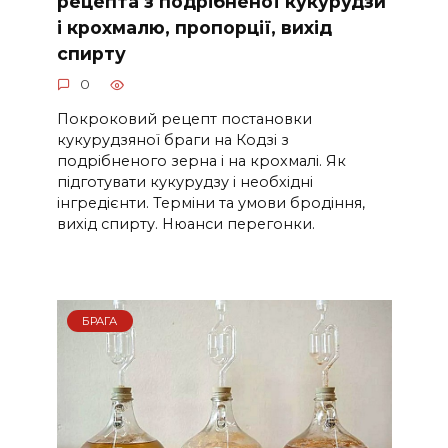
рецепта з подрібненої кукурудзи
і крохмалю, пропорції, вихід
спирту
0
Покроковий рецепт постановки
кукурудзяної браги на Кодзі з
подрібненого зерна і на крохмалі. Як
підготувати кукурудзу і необхідні
інгредієнти. Терміни та умови бродіння,
вихід спирту. Нюанси перегонки.
БРАГА