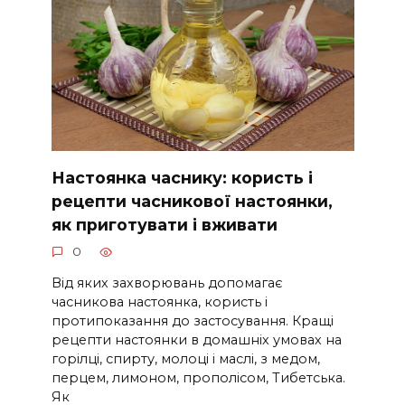
Настоянка часнику: користь і
рецепти часникової настоянки,
як приготувати і вживати
0
Від яких захворювань допомагає
часникова настоянка, користь і
протипоказання до застосування. Кращі
рецепти настоянки в домашніх умовах на
горілці, спирту, молоці і маслі, з медом,
перцем, лимоном, прополісом, Тибетська.
Як