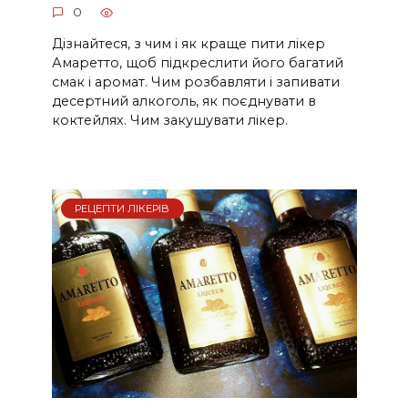
0
Дізнайтеся, з чим і як краще пити лікер
Амаретто, щоб підкреслити його багатий
смак і аромат. Чим розбавляти і запивати
десертний алкоголь, як поєднувати в
коктейлях. Чим закушувати лікер.
РЕЦЕПТИ ЛІКЕРІВ