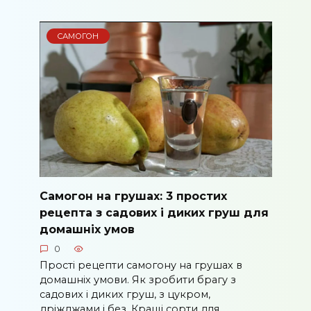
САМОГОН
Самогон на грушах: 3 простих
рецепта з садових і диких груш для
домашніх умов
0
Прості рецепти самогону на грушах в
домашніх умови. Як зробити брагу з
садових і диких груш, з цукром,
дріжджами і без. Кращі сорти для