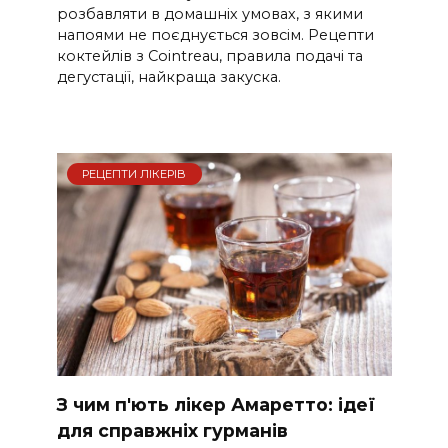
розбавляти в домашніх умовах, з якими
напоями не поєднується зовсім. Рецепти
коктейлів з Cointreau, правила подачі та
дегустації, найкраща закуска.
РЕЦЕПТИ ЛІКЕРІВ
З чим п'ють лікер Амаретто: ідеї
для справжніх гурманів