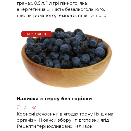
грамах, 0,5 л, 1 літрі пінного, яка
енергетична цінність безалкогольного,
нефільтрованого, темного, пшеничного і
НАСТОЯНКИ
Наливка з терну без горілки
0
Корисні речовини в ягодах терну і їх дія на
організм. Нюанси збору і підготовки ягід.
Рецепти терносливових наливок.