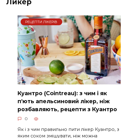
Ликер
РЕЦЕПТИ ЛІКЕРІВ
Куантро (Cointreau): з чим і як
п'ють апельсиновий лікер, ніж
розбавляють, рецепти з Куантро
0
Як і з чим правильно пити лікер Куантро, з
яким соком змішувати, ніж можна