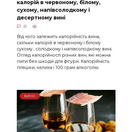
калорій в червоному, білому,
сухому, напівсолодкому і
десертному вині
0
Від чого залежить калорійність вина,
скільки калорій в червоному і білому
сухому , солодкому і напівсолодкому вині.
Огляд калорійності різних вин, які можна
пити без шкоди для фігури. Калорійність
пляшки, келиха і 100 грам алкоголю.
ВИНО