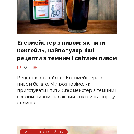
Егермейстер з пивом: як пити
коктейль, найпопулярніші
рецепти з темним і світлим пивом
0
Рецептів коктейлів з Егермейстера з
пивом багато. Ми розповімо, як
приготувати і пити Єгермейстер з темним і
світлим пивом, палаючий коктейль і чорну
лисицю.
РЕЦЕПТИ КОКТЕЙЛІВ